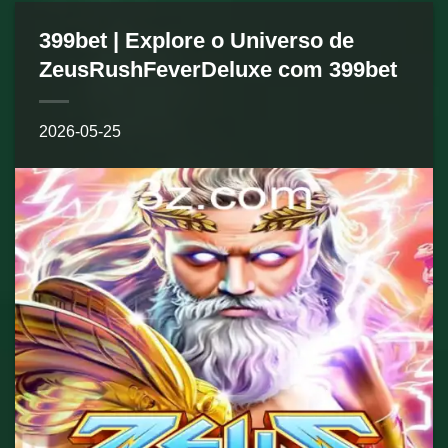
399bet | Explore o Universo de
ZeusRushFeverDeluxe com 399bet
2026-05-25