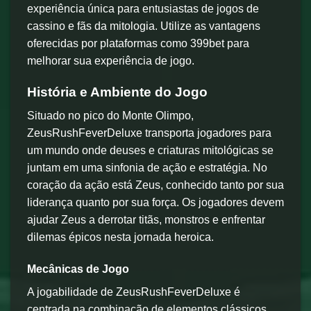
experiência única para entusiastas de jogos de
cassino e fãs da mitologia. Utilize as vantagens
oferecidas por plataformas como 399bet para
melhorar sua experiência de jogo.
História e Ambiente do Jogo
Situado no pico do Monte Olimpo,
ZeusRushFeverDeluxe transporta jogadores para
um mundo onde deuses e criaturas mitológicas se
juntam em uma sinfonia de ação e estratégia. No
coração da ação está Zeus, conhecido tanto por sua
liderança quanto por sua força. Os jogadores devem
ajudar Zeus a derrotar titãs, monstros e enfrentar
dilemas épicos nesta jornada heroica.
Mecânicas de Jogo
A jogabilidade de ZeusRushFeverDeluxe é
centrada na combinação de elementos clássicos