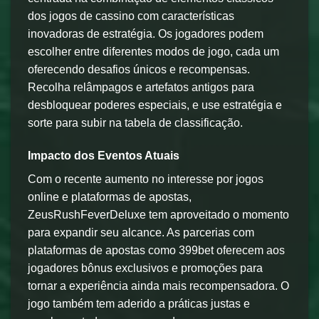
dos jogos de cassino com características
inovadoras de estratégia. Os jogadores podem
escolher entre diferentes modos de jogo, cada um
oferecendo desafios únicos e recompensas.
Recolha relâmpagos e artefatos antigos para
desbloquear poderes especiais, e use estratégia e
sorte para subir na tabela de classificação.
Impacto dos Eventos Atuais
Com o recente aumento no interesse por jogos
online e plataformas de apostas,
ZeusRushFeverDeluxe tem aproveitado o momento
para expandir seu alcance. As parcerias com
plataformas de apostas como 399bet oferecem aos
jogadores bônus exclusivos e promoções para
tornar a experiência ainda mais recompensadora. O
jogo também tem aderido a práticas justas e