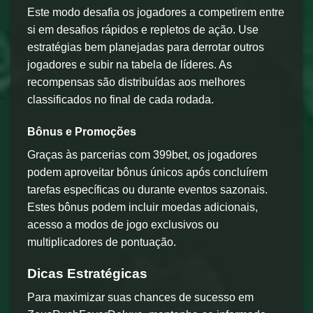
Este modo desafia os jogadores a competirem entre
si em desafios rápidos e repletos de ação. Use
estratégias bem planejadas para derrotar outros
jogadores e subir na tabela de líderes. As
recompensas são distribuídas aos melhores
classificados no final de cada rodada.
Bônus e Promoções
Graças às parcerias com 399bet, os jogadores
podem aproveitar bônus únicos após concluírem
tarefas específicas ou durante eventos sazonais.
Estes bônus podem incluir moedas adicionais,
acesso a modos de jogo exclusivos ou
multiplicadores de pontuação.
Dicas Estratégicas
Para maximizar suas chances de sucesso em