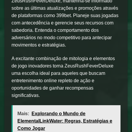
ZeusRushFeverDeluxe, mantenha-se informado
sobre as últimas atualizações e promoções através
de plataformas como 399bet. Planeje suas jogadas
com antecedência e gerencie seus recursos com
sabedoria. Entenda o comportamento dos
adversários no modo competitivo para antecipar
movimentos e estratégias.
A excitante combinação de mitologia e elementos
de jogo inovadores torna ZeusRushFeverDeluxe
uma escolha ideal para aqueles que buscam
entretenimento online repleto de ação e
oportunidades de ganhar recompensas
significativas.
Mais:
Explorando o Mundo de
ElementalLinkWater: Regras, Estratégias e
Como Jogar