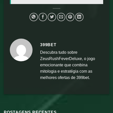
399BET
Descubra tudo sobre
ZeusRushFeverDeluxe, o jogo
emocionante que combina
mitologia e estratégia com as
melhores ofertas de 399bet.
POSTAGENS RECENTES