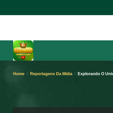
Ir
para
o
conteúdo
Home
/
Reportagens Da Mídia
/
Explorando O Univ