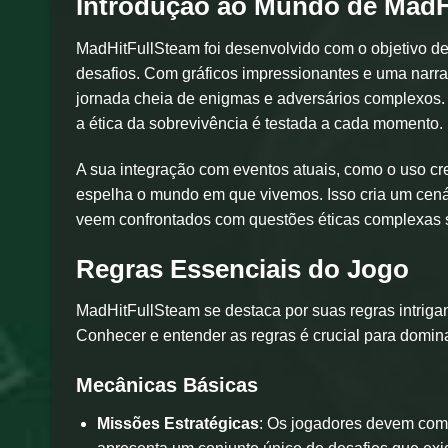
Introdução ao Mundo de MadH
MadHitFullSteam foi desenvolvido com o objetivo de
desafios. Com gráficos impressionantes e uma narr
jornada cheia de enigmas e adversários complexos.
a ética da sobrevivência é testada a cada momento.
A sua integração com eventos atuais, como o uso cres
espelha o mundo em que vivemos. Isso cria um cená
veem confrontados com questões éticas complexas s
Regras Essenciais do Jogo
MadHitFullSteam se destaca por suas regras intri
Conhecer e entender as regras é crucial para domina
Mecânicas Básicas
Missões Estratégicas
: Os jogadores devem comp