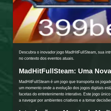
Descubra o inovador jogo MadHitFullSteam, sua intr
no contexto dos eventos atuais.
MadHitFullSteam: Uma Nov
MadHitFullSteam é um jogo que transporta os jogado
um momento onde a evolução dos jogos digitais es
facetas do entretenimento interativo. Este jogo úni
a navegar por ambientes criativos e a tomar decisõe