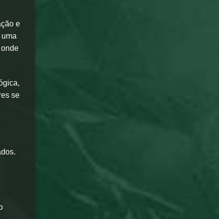
ação e
m uma
, onde
ógica,
res se
ados.
o