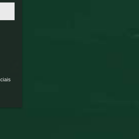
ciais