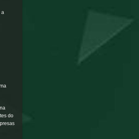
 a
uma
ona
tes do
rpresas