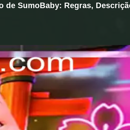
o de SumoBaby: Regras, Descriçã