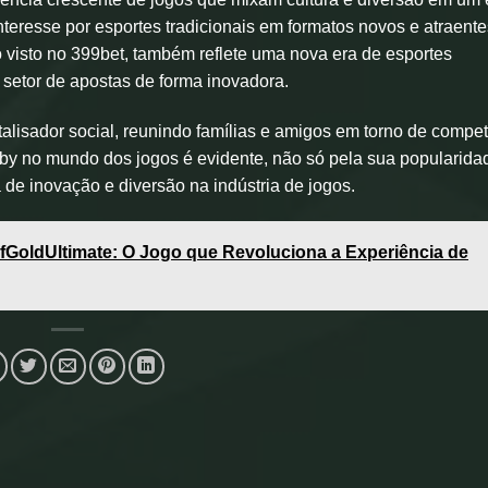
eresse por esportes tradicionais em formatos novos e atraente
 visto no 399bet, também reflete uma nova era de esportes
o setor de apostas de forma inovadora.
alisador social, reunindo famílias e amigos em torno de compe
by no mundo dos jogos é evidente, não só pela sua popularida
e inovação e diversão na indústria de jogos.
GoldUltimate: O Jogo que Revoluciona a Experiência de