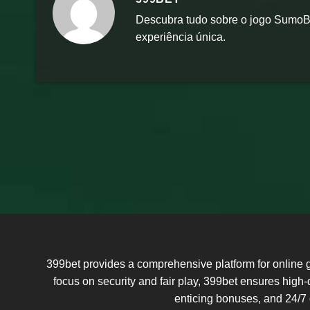
Descubra tudo sobre o jogo SumoBa
experiência única.
399bet provides a comprehensive platform for online g
focus on security and fair play, 399bet ensures high
enticing bonuses, and 24/7 