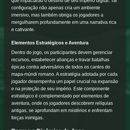
que impactarão o destino de seu império digital. Tal
configuração não apenas cria um ambiente
imersivo, mas também obriga os jogadores a
mergulharem profundamente em uma narrativa rica
e cativante.
Elementos Estratégicos e Aventura
Dentro do jogo, os participantes devem gerenciar
recursos, estabelecer alianças e travar batalhas
épicas contra adversários de todos os cantos do
mapa-múndi romano. A estratégia adotada por cada
jogador desempenha um papel crucial na expansão
e na proteção de seu império. Este componente
estratégico é complementado por elementos de
aventura, onde os jogadores descobrem relíquias
antigas, se aprofundam em mistérios e enfrentam
forças inimigas.