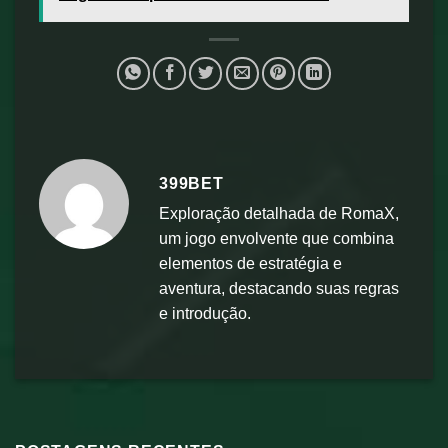
399BET
Exploração detalhada de RomaX,
um jogo envolvente que combina
elementos de estratégia e
aventura, destacando suas regras
e introdução.