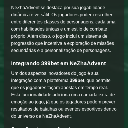
NeZhaAdvent se destaca por sua jogabilidade
dinâmica e versátil. Os jogadores podem escolher
entre diferentes classes de personagens, cada uma
com habilidades únicas e um estilo de combate
próprio. Além disso, o jogo inclui um sistema de
progressão que incentiva a exploração de missões
secundárias e a personalização de personagens.
Integrando 399bet em NeZhaAdvent
Um dos aspectos inovadores do jogo é sua
integração com a plataforma
399bet
, que permite
que os jogadores façam apostas em tempo real.
Esta funcionalidade adiciona uma camada extra de
emoção ao jogo, já que os jogadores podem prever
resultados de batalhas ou eventos esportivos dentro
do universo de NeZhaAdvent.