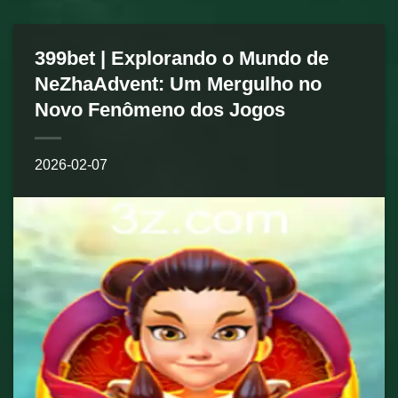
399bet | Explorando o Mundo de
NeZhaAdvent: Um Mergulho no
Novo Fenômeno dos Jogos
2026-02-07