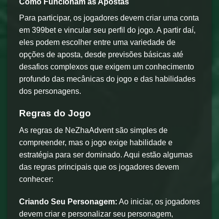
Como Funcionam as Apostas
Para participar, os jogadores devem criar uma conta
em 399bet e vincular seu perfil do jogo. A partir daí,
eles podem escolher entre uma variedade de
opções de aposta, desde previsões básicas até
desafios complexos que exigem um conhecimento
profundo das mecânicas do jogo e das habilidades
dos personagens.
Regras do Jogo
As regras de NeZhaAdvent são simples de
compreender, mas o jogo exige habilidade e
estratégia para ser dominado. Aqui estão algumas
das regras principais que os jogadores devem
conhecer:
Criando Seu Personagem:
Ao iniciar, os jogadores
devem criar e personalizar seu personagem,