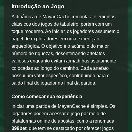
Introdução ao Jogo
A dinâmica de MayanCache remonta a elementos
clássicos dos jogos de tabuleiro, porém com um
toque moderno. Ao iniciar, os jogadores assumem o
papel de exploradores em uma expedição
arqueológica. O objetivo é o acúmulo do maior
número de riquezas, desenterrando artefatos
valiosos enquanto evitam armadilhas astutamente
colocadas ao longo do caminho. Cada artefato
possui um valor específico, contribuindo para o
saldo final do jogador no final da partida.
Como começar sua experiência
Iniciar uma partida de MayanCache é simples. Os
jogadores podem acessar o jogo por meio de
plataformas online de apostas, como a renomada
399bet
, que tem se destacado por oferecer jogos