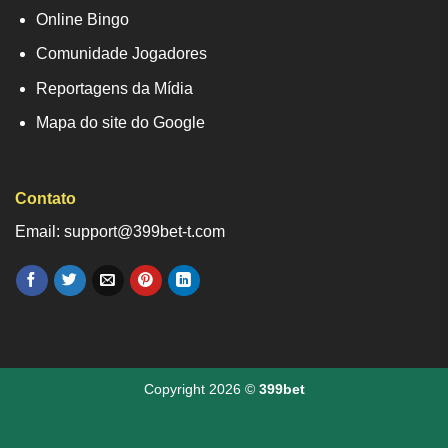
Online Bingo
Comunidade Jogadores
Reportagens da Mídia
Mapa do site do Google
Contato
Email: support@399bet-t.com
Copyright 2026 ©
399bet