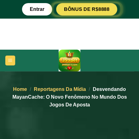
Ir
Entrar
BÔNUS DE R$8888
para
o
conteúdo
Home
/
Reportagens Da Mídia
/
Desvendando
MayanCache: O Novo Fenômeno No Mundo Dos
Jogos De Aposta