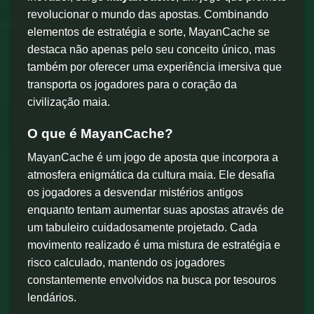
revolucionar o mundo das apostas. Combinando
elementos de estratégia e sorte, MayanCache se
destaca não apenas pelo seu conceito único, mas
também por oferecer uma experiência imersiva que
transporta os jogadores para o coração da
civilização maia.
O que é MayanCache?
MayanCache é um jogo de aposta que incorpora a
atmosfera enigmática da cultura maia. Ele desafia
os jogadores a desvendar mistérios antigos
enquanto tentam aumentar suas apostas através de
um tabuleiro cuidadosamente projetado. Cada
movimento realizado é uma mistura de estratégia e
risco calculado, mantendo os jogadores
constantemente envolvidos na busca por tesouros
lendários.