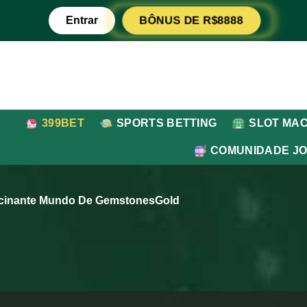
Entrar
BÔNUS DE R$8888
399BET
SPORTS BETTING
SLOT MA
COMUNIDADE J
cinante Mundo De GemstonesGold