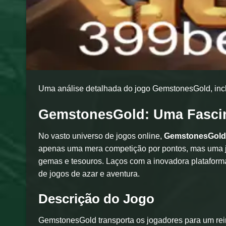
Uma análise detalhada do jogo GemstonesGold, inclu
GemstonesGold: Uma Fascin
No vasto universo de jogos online,
GemstonesGold
apenas uma mera competição por pontos, mas uma jo
gemas e tesouros. Laços com a inovadora platafor
de jogos de azar e aventura.
Descrição do Jogo
GemstonesGold transporta os jogadores para um rei