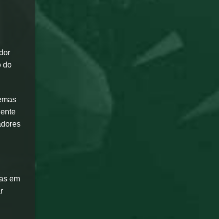
dor
o do
gemas
gente
adores
tas em
r