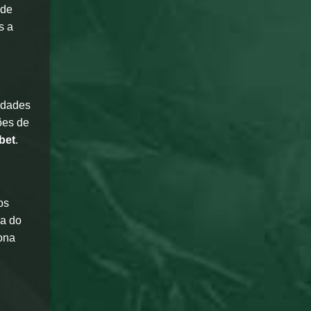
 de
s a
idades
ões de
bet
.
os
ca do
ona