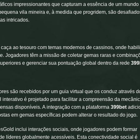
 gráficos impressionantes que capturam a essência de um mundo
pequena vila mineira e, à medida que progridem, são desafiado
as intricados.
 caça ao tesouro com temas modernos de cassinos, onde habil
nte. Jogadores têm a missão de coletar gemas raras e combinaç
uperiores e gerenciar sua pontuação global dentro da rede
399
res são recebidos por um guia virtual que os conduz através d
al interativo é projetado para facilitar a compreensão da mecâni
pensas disponíveis. A integração com a plataforma
399bet
adici
tas em gemas específicas podem alterar o resultado do jogo.
Gold inclui interações sociais, onde jogadores podem formar
de líderes globalmente acessíveis. Esta conectividade social é