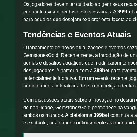
Os jogadores devem ter cuidado ao gerir seus recur
enquanto evitam perdas desnecessárias. A
399bet
o
para aqueles que desejam explorar esta faceta adici
Tendências e Eventos Atuais
O lançamento de novas atualizações e eventos sazon
GemstonesGold. Recentemente, a introdução de um 
gemas e desafios aquáticos que modificaram tempora
dos jogadores. A parceria com a
399bet
para eventos
potencialmente lucrativa. Em um evento recente, jog
aumentando a interatividade e a competição dentro
Com discussões atuais sobre a inovação no design d
de habilidade, GemstonesGold permanece na vangua
ambos os mundos. A plataforma
399bet
continua a a
e excitante, adaptando continuamente as oportunid