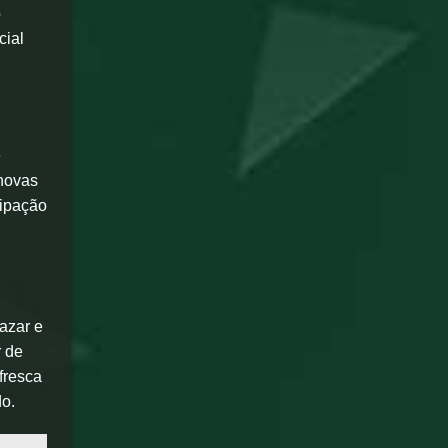
o
cial
e
 novas
cipação
azar e
 de
fresca
o.