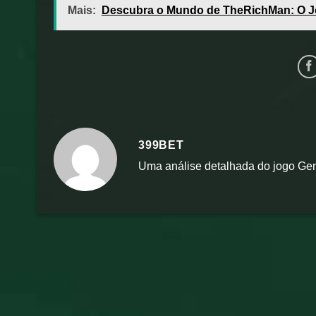
Mais:
Descubra o Mundo de TheRichMan: O Jo
399BET
Uma análise detalhada do jogo Gems