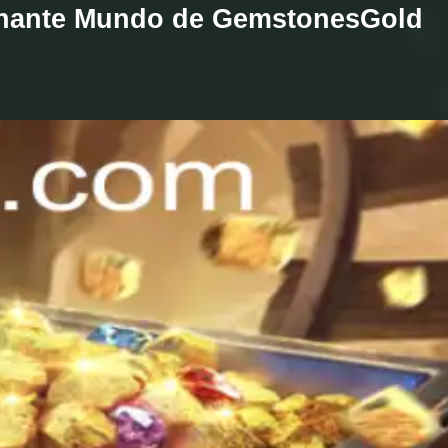
cinante Mundo de GemstonesGold