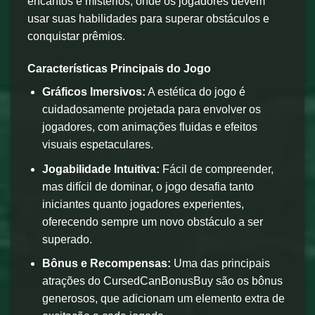
encantos e mistérios, onde os jogadores devem
usar suas habilidades para superar obstáculos e
conquistar prêmios.
Características Principais do Jogo
Gráficos Imersivos:
A estética do jogo é
cuidadosamente projetada para envolver os
jogadores, com animações fluidas e efeitos
visuais espetaculares.
Jogabilidade Intuitiva:
Fácil de compreender,
mas difícil de dominar, o jogo desafia tanto
iniciantes quanto jogadores experientes,
oferecendo sempre um novo obstáculo a ser
superado.
Bônus e Recompensas:
Uma das principais
atrações do CursedCanBonusBuy são os bônus
generosos, que adicionam um elemento extra de