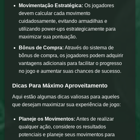
Movimentação Estratégica:
Os jogadores
devem calcular cada movimento
cuidadosamente, evitando armadilhas e
utilizando power-ups estrategicamente para
maximizar sua pontuação.
Bônus de Compra:
Através do sistema de
bônus de compra, os jogadores podem adquirir
vantagens adicionais para facilitar o progresso
no jogo e aumentar suas chances de sucesso.
Dicas Para Máximo Aproveitamento
Aqui estão algumas dicas valiosas para aqueles
que desejam maximizar sua experiência de jogo:
Planeje os Movimentos:
Antes de realizar
qualquer ação, considere os resultados
potenciais e planeje seus movimentos para