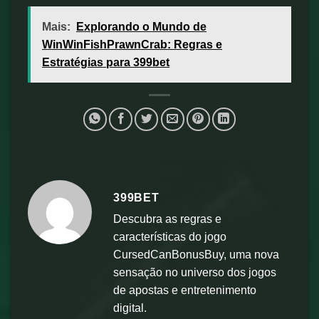
Mais:
Explorando o Mundo de
WinWinFishPrawnCrab: Regras e
Estratégias para 399bet
399BET
Descubra as regras e
características do jogo
CursedCanBonusBuy, uma nova
sensação no universo dos jogos
de apostas e entretenimento
digital.