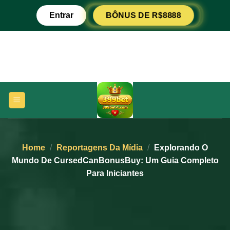
Ir
Entrar
BÔNUS DE R$8888
para
o
conteúdo
Home
/
Reportagens Da Mídia
/
Explorando O
Mundo De CursedCanBonusBuy: Um Guia Completo
Para Iniciantes