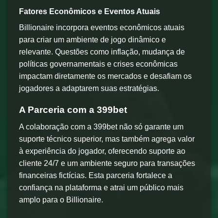
Fatores Econômicos e Eventos Atuais
Billionaire incorpora eventos econômicos atuais
para criar um ambiente de jogo dinâmico e
relevante. Questões como inflação, mudança de
políticas governamentais e crises econômicas
impactam diretamente os mercados e desafiam os
jogadores a adaptarem suas estratégias.
A Parceria com a 399bet
A colaboração com a 399bet não só garante um
suporte técnico superior, mas também agrega valor
à experiência do jogador, oferecendo suporte ao
cliente 24/7 e um ambiente seguro para transações
financeiras fictícias. Esta parceria fortalece a
confiança na plataforma e atrai um público mais
amplo para o Billionaire.