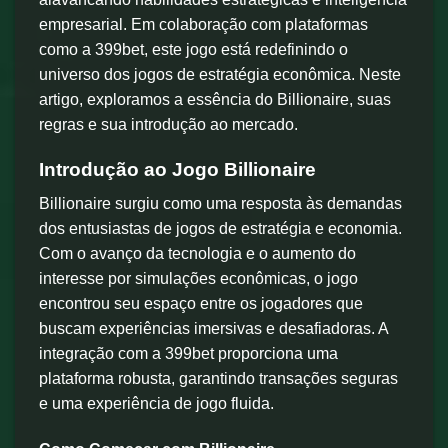
empresarial. Em colaboração com plataformas
como a 399bet, este jogo está redefinindo o
universo dos jogos de estratégia econômica. Neste
artigo, exploramos a essência do Billionaire, suas
regras e sua introdução ao mercado.
Introdução ao Jogo Billionaire
Billionaire surgiu como uma resposta às demandas
dos entusiastas de jogos de estratégia e economia.
Com o avanço da tecnologia e o aumento do
interesse por simulações econômicas, o jogo
encontrou seu espaço entre os jogadores que
buscam experiências imersivas e desafiadoras. A
integração com a 399bet proporciona uma
plataforma robusta, garantindo transações seguras
e uma experiência de jogo fluida.