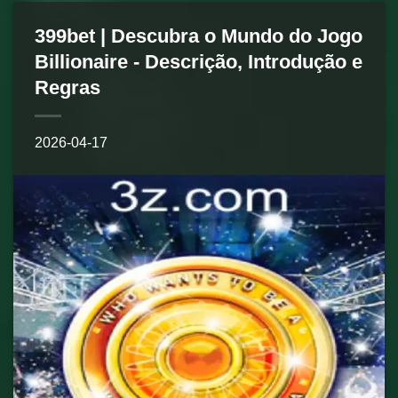
399bet | Descubra o Mundo do Jogo
Billionaire - Descrição, Introdução e
Regras
2026-04-17